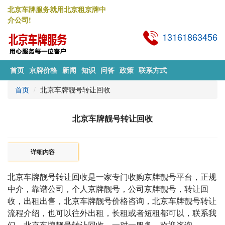
北京车牌服务就用北京租京牌中
介公司!
13161863456
首页
京牌价格
新闻
知识
问答
政策
联系方式
首页
北京车牌靓号转让回收
北京车牌靓号转让回收
详细内容
北京车牌靓号转让回收是一家专门收购京牌靓号平台，正规
中介，靠谱公司，个人京牌靓号，公司京牌靓号，转让回
收，出租出售，北京车牌靓号价格咨询，北京车牌靓号转让
流程介绍，也可以往外出租，长租或者短租都可以，联系我
们，北京车牌靓号转让回收，一对一服务，欢迎咨询。